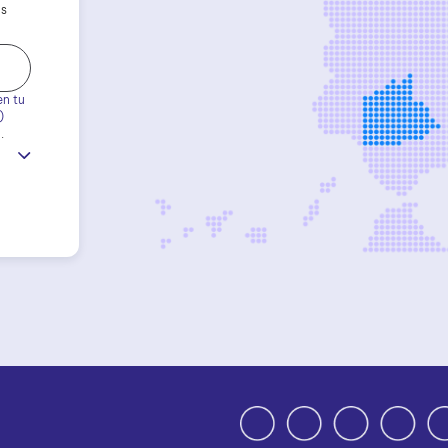
os
en tu
)
.