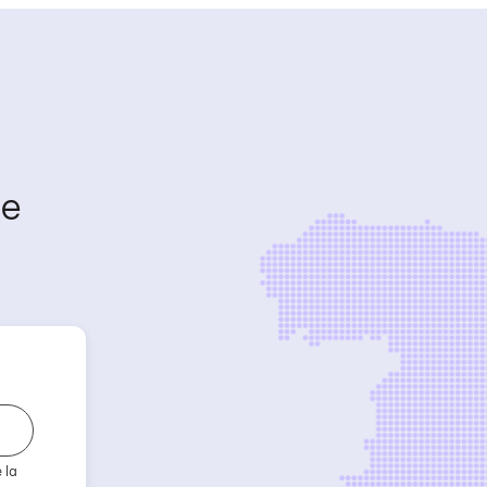
de
 la