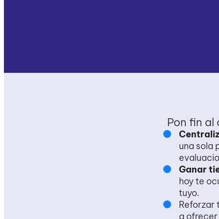
Pon
fin
al
Centraliz
una sola 
evaluacio
Ganar ti
hoy te oc
tuyo.
Reforzar 
a ofrecer